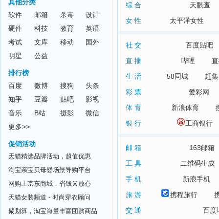
其他分类
综 合
天眼查
软件
邮箱
杀毒
设计
女 性
太平洋女性
硬件
科技
教育
英语
考试
文库
移动
国外
社 交
百度贴吧
明星
公益
直 播
哔哩
直
排行榜
生 活
58同城
赶集
百度
微博
搜狗
头条
彩 票
爱彩网
知乎
豆瓣
贴吧
影视
体 育
新浪体育
音乐
B站
摄影
微信
银 行
工商银行
更多>>
促销活动
邮 箱
163邮箱
天猫精选品牌活动，超值优惠
工 具
二维码生成
淘宝亲宝贝母婴场景导购平台
手 机
新浪手机
网购上京东商城，省钱又放心
旅 游
携程旅行
天猫女装频道 - 时尚穿衣顾问
交 通
百度
聚划算，淘宝海量丰富团购商品