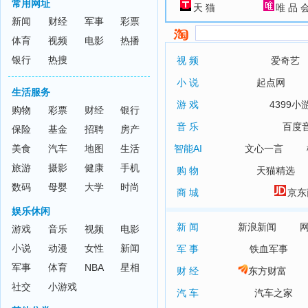
常用网址
天 猫
唯 品 
新闻
财经
军事
彩票
体育
视频
电影
热播
银行
热搜
视 频
爱奇艺
小 说
起点网
生活服务
游 戏
4399小
购物
彩票
财经
银行
音 乐
百度
保险
基金
招聘
房产
美食
汽车
地图
生活
智能AI
文心一言
旅游
摄影
健康
手机
购 物
天猫精选
数码
母婴
大学
时尚
商 城
京东
娱乐休闲
新 闻
新浪新闻
游戏
音乐
视频
电影
小说
动漫
女性
新闻
军 事
铁血军事
军事
体育
NBA
星相
财 经
东方财富
社交
小游戏
汽 车
汽车之家