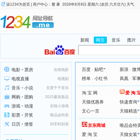
设1234为首页
|
用户中心：
登 录
2026年8月8日 星期六 (农历 六月廿六)
天气
新闻
网页
音乐
图片
.
.
百度
贴吧
新浪
微
电影
•
票房
在线电影
.
.
榜单
小红书
凤凰
军
电视直播
电视剧
音乐
•
小说
百度千千音乐
淘 宝 网
爱 淘 
网购
•
团购
2025夏装新品
天猫优惠券
快递查询
游戏
•
动漫
在线小游戏
文心一言
天猫精选
彩票
•
开奖
唯品会特卖
日历
•
便签
列车时刻表
京东商城
唯品会特
爱 淘 宝
天猫女装