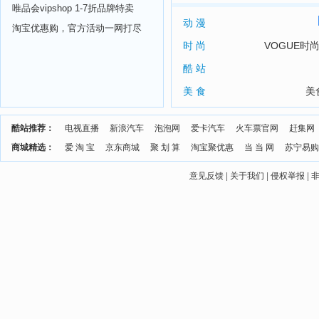
唯品会vipshop 1-7折品牌特卖
动 漫
淘宝优惠购，官方活动一网打尽
时 尚
VOGUE时
酷 站
美 食
美
酷站推荐：
电视直播
新浪汽车
泡泡网
爱卡汽车
火车票官网
赶集网
商城精选：
爱 淘 宝
京东商城
聚 划 算
淘宝聚优惠
当 当 网
苏宁易购
意见反馈
|
关于我们
|
侵权举报
|